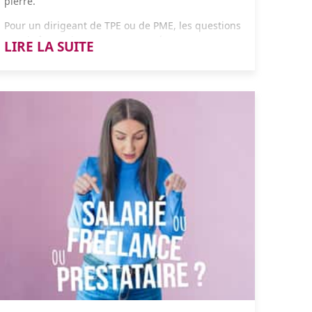
pierre.
Pour un dirigeant de TPE ou de PME, les questions
s'enchaînent vite : comment protéger son
LIRE LA SUITE
patrimoine ?
Comment éviter que l'héritage vire
au casse-tête fiscal ? Comment s'assurer que l'outil
de travail reste entre de bonnes mains ?
La holding patrimoniale est souvent la réponse.
Mais encore faut-il comprendre comment elle
fonctionne, et surtout, comment l'utiliser à bon
escient.
On vous explique tout.
La Holding : votre "société maman"
au commande
C'est quoi, concrètement ?
Imaginez que votre
entreprise
actuelle est une