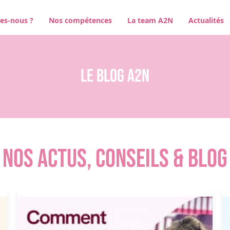
es-nous ?
Nos compétences
La team A2N
Actualités
Le BLOG A2N
NOS ACTUS, CONSEILS & BLOG