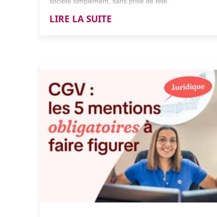
société simplement, sans prise de tête.
LIRE LA SUITE
Comment passer d'une micro-entreprise
à une société ?
Pour passer d'une micro-entreprise à une société,
suivez ces 4 étapes incontournables :
Validez la viabilité financière de la transition à
l'aide d'un prévisionnel.
Sélectionnez la structure juridique adaptée à vos
ambitions de croissance.
Rédigez les statuts et déposez votre capital
social à la banque.
Réalisez les formalités d'immatriculation sur le
Guichet unique et radiez votre ancienne activité
.
La Team A2N vous décortique les règles du jeu.
Pourquoi et quand quitter la micro-