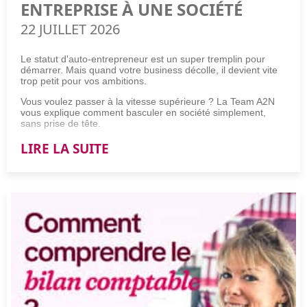
ENTREPRISE À UNE SOCIÉTÉ
22 JUILLET 2026
Le statut d'auto-entrepreneur est un super tremplin pour
démarrer. Mais quand votre business décolle, il devient vite
trop petit pour vos ambitions.
Vous voulez passer à la vitesse supérieure ? La Team A2N
vous explique comment basculer en société simplement,
sans prise de tête.
LIRE LA SUITE
Comment passer d'une micro-entreprise à une société ?
Pour passer d'une micro-entreprise à une société, suivez ces
4 étapes incontournables :
Validez la viabilité financière de la transition à l'aide d'un
prévisionnel.
Sélectionnez la structure juridique adaptée à vos
ambitions de croissance.
Rédigez les statuts et déposez votre capital social à la
banque.