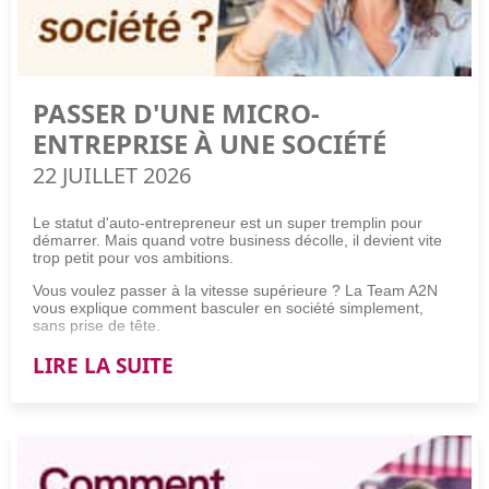
PASSER D'UNE MICRO-
ENTREPRISE À UNE SOCIÉTÉ
22 JUILLET 2026
Le statut d'auto-entrepreneur est un super tremplin pour
démarrer. Mais quand votre business décolle, il devient vite
trop petit pour vos ambitions.
Vous voulez passer à la vitesse supérieure ? La Team A2N
vous explique comment basculer en société simplement,
sans prise de tête.
LIRE LA SUITE
Comment passer d'une micro-entreprise à une société ?
Pour passer d'une micro-entreprise à une société, suivez ces
4 étapes incontournables :
Validez la viabilité financière de la transition à l'aide d'un