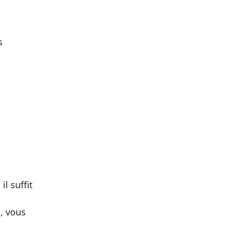
.
s
il suffit
e, vous