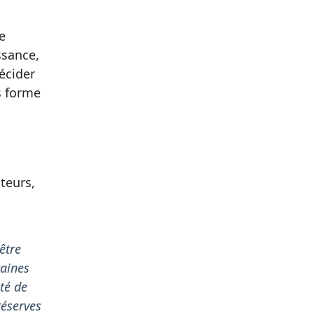
e
ssance,
écider
s forme
teurs,
être
taines
ité de
réserves