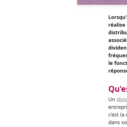
Lorsqu’
réalise
distrib
associé
dividen
fréquen
le fonc
réponse
Qu'e
Un
divi
entrepr
c’est la
dans so