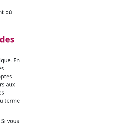
nt où
 des
ique. En
es
mptes
urs aux
es
au terme
 Si vous