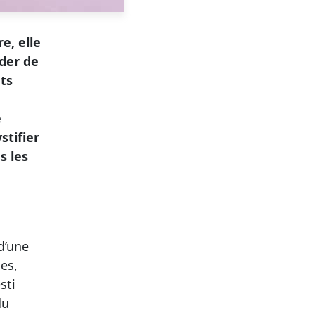
e, elle
ider de
nts
e
stifier
s les
d’une
mes,
sti
du