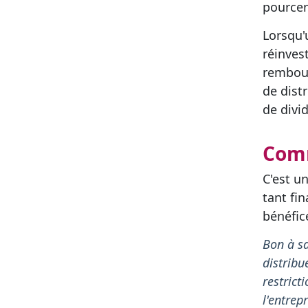
pourcen
Lorsqu'
réinves
rembour
de dist
de divi
Comm
C'est u
tant fi
bénéfice
Bon à sa
distribu
restrict
l'entrep