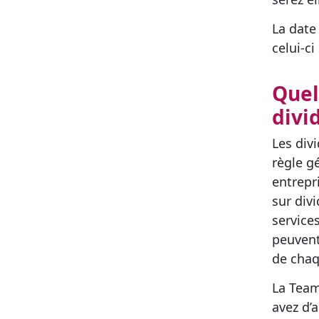
La date
celui-ci
Quel
divi
Les div
règle g
entrepr
sur divi
service
peuvent
de chaq
La Team
avez d’