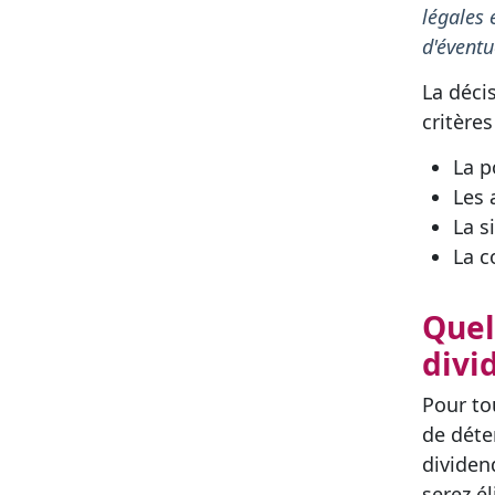
légales 
d'éventu
La déci
critères
La p
Les 
La s
La c
Quel
divi
Pour tou
de déte
dividen
serez é