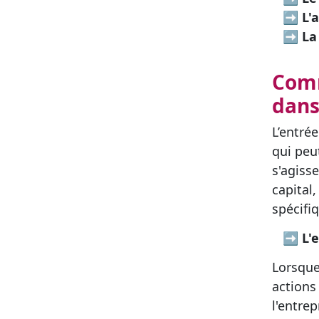
➡
L'
➡
La
Comm
dans
L’entré
qui peu
s'agiss
capital
spécifi
➡ L'ent
Lorsque
actions 
l'entrep