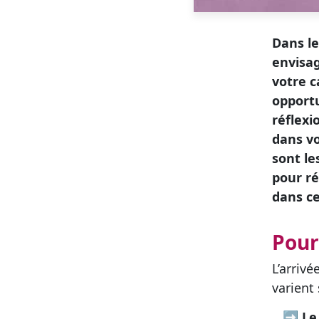
Dans le
envisag
votre c
opport
réflexi
dans vo
sont le
pour r
dans c
Pour
L’arriv
varient 
➡
Le