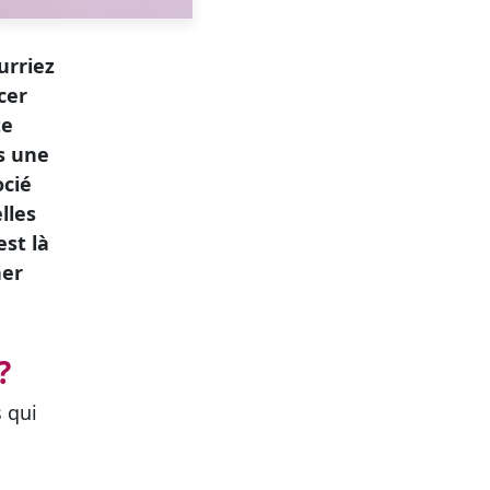
urriez
cer
te
s une
ocié
lles
est là
ner
?
s qui