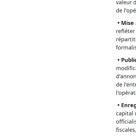
valeur 
de l'opé
• Mise 
refléte
répartit
formali
• Publi
modific
d'annon
de l'ent
l'opérat
• Enreg
capital 
official
fiscale