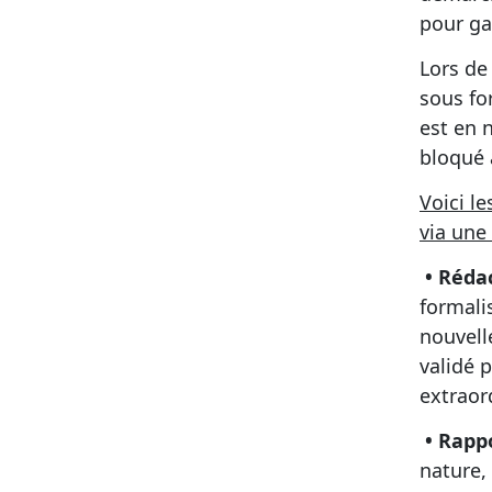
pour gar
Lors de 
sous fo
est en 
bloqué 
Voici l
via une
•
Rédac
formali
nouvelle
validé 
extraord
• Rapp
nature,