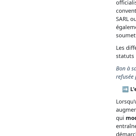
official
convent
SARL ou
égaleme
soumett
Les diff
statuts 
Bon à sa
refusée 
➡ L'en
Lorsqu'
augment
qui
modi
entraîn
démarch