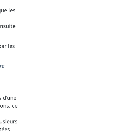
que les
ensuite
par les
re
s d'une
ions, ce
n
lusieurs
tées