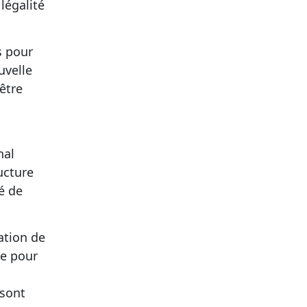
légalité
s pour
uvelle
 être
nal
ucture
té de
ation de
le pour
 sont