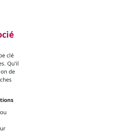
ocié
pe clé
s. Qu'il
ion de
rches
tions
 ou
our