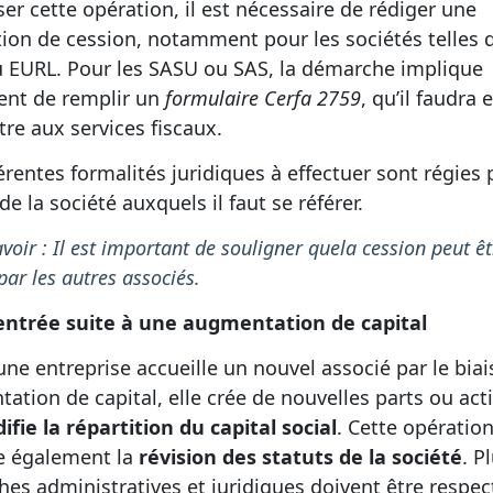
iser cette opération, il est nécessaire de rédiger une
ion de cession, notamment pour les sociétés telles 
 EURL. Pour les SASU ou SAS, la démarche implique
nt de remplir un
formulaire Cerfa 2759
, qu’il faudra 
re aux services fiscaux.
érentes formalités juridiques à effectuer sont régies 
de la société auxquels il faut se référer.
voir : Il est important de souligner quela cession peut êt
par les autres associés.
trée suite à une augmentation de capital
une entreprise accueille un nouvel associé par le biai
ation de capital, elle crée de nouvelles parts ou act
fie la répartition du capital social
. Cette opératio
e également la
révision des statuts de la société
. P
es administratives et juridiques doivent être respec