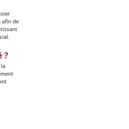
ssier
 afin de
ntissant
cial.
 ?
 la
uement
ent