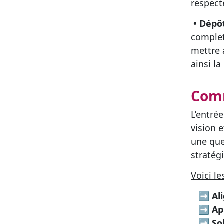
respect
• Dépô
complet
mettre 
ainsi la
Comm
L’entrée
vision 
une que
stratég
Voici l
➡
Al
➡
Ap
➡
So