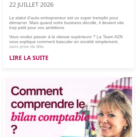
22 JUILLET 2026
Le statut d'auto-entrepreneur est un super tremplin pour
démarrer. Mais quand votre business décolle, il devient vite
trop petit pour vos ambitions.
Vous voulez passer à la vitesse supérieure ? La Team A2N
vous explique comment basculer en société simplement,
sans prise de tête.
LIRE LA SUITE
Comment passer d'une micro-entreprise à une société ?
Pour passer d'une micro-entreprise à une société, suivez ces
4 étapes incontournables :
Validez la viabilité financière de la transition à l'aide d'un
prévisionnel.
Sélectionnez la structure juridique adaptée à vos
ambitions de croissance.
Rédigez les statuts et déposez votre capital social à la
banque.
Réalisez les formalités d'immatriculation sur le Guichet
unique et radiez votre ancienne activité
.