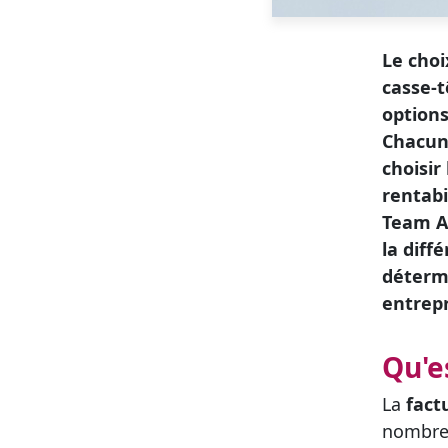
Le choi
casse-t
options
Chacun
choisir
rentabi
Team A
la diff
détermi
entrepr
Qu'e
La
fact
nombreu