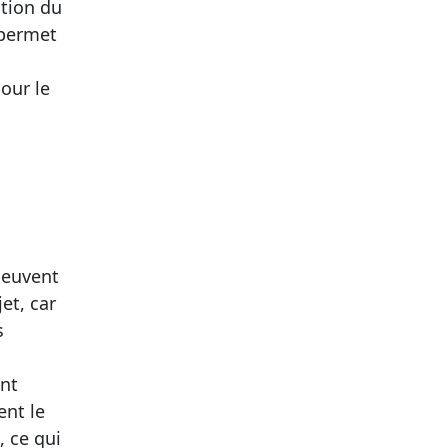
ction du
 permet
our le
peuvent
et, car
s
ent
ent le
 ce qui