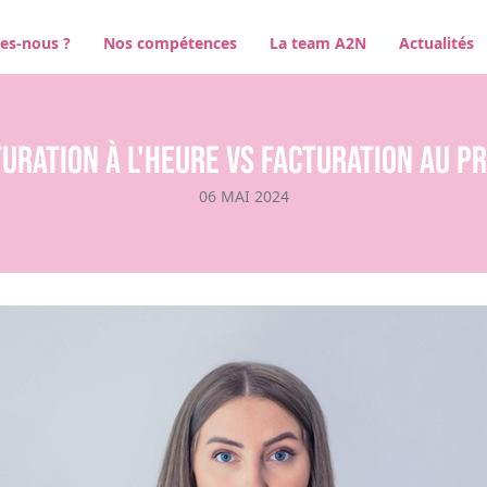
es-nous ?
Nos compétences
La team A2N
Actualités
uration à l'heure VS Facturation au p
06 MAI 2024