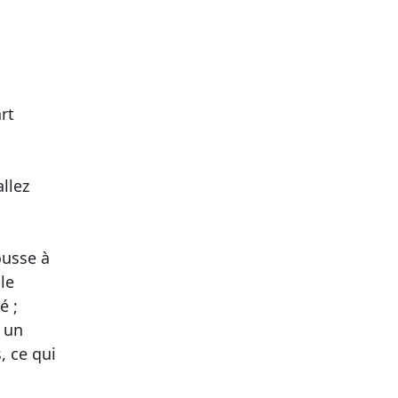
art
llez
ousse à
le
é ;
r un
, ce qui