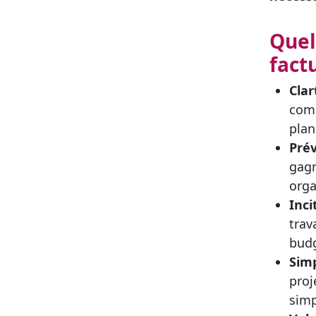
Quel
fact
Clar
comb
plan
Prév
gagn
orga
Inci
trav
budg
Simp
proj
simp