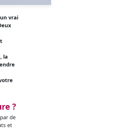
un vrai
 Deux
t
, la
rendre
votre
ure ?
 par de
ts et