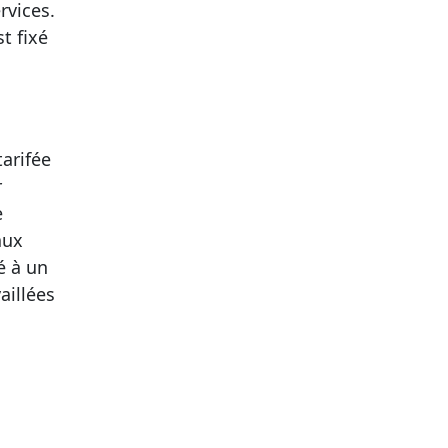
rvices.
t fixé
tarifée
r
e
aux
é à un
aillées