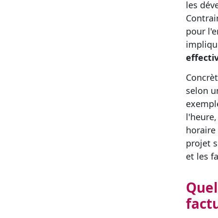
les déve
Contrai
pour l'e
impliq
effecti
Concrèt
selon u
exemple
l'heure
horaire
projet s
et les f
Quel
fact