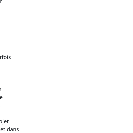
r
rfois
r
s
re
t
ojet
jet dans