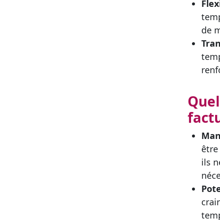
Flex
temp
de m
Tran
temp
renf
Quel
fact
Manq
être
ils 
néce
Pote
crai
temp