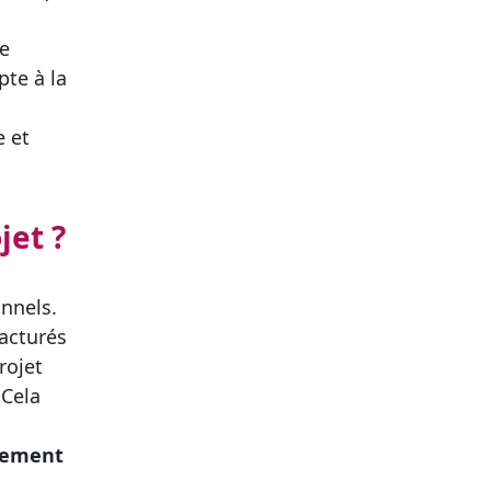
re
pte à la
e et
jet ?
nnels.
facturés
rojet
 Cela
llement