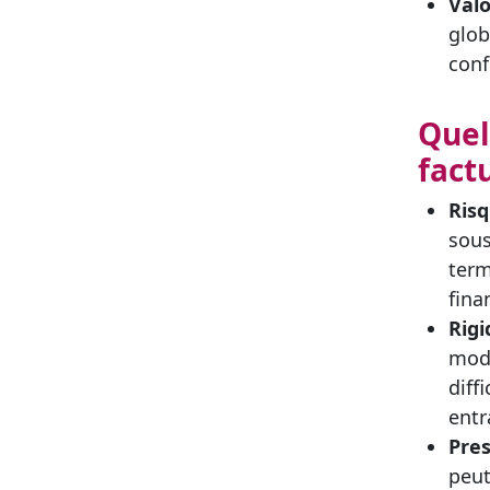
Valo
glob
conf
Quel
fact
Risq
sous
term
fina
Rigi
modi
diff
entr
Pres
peut