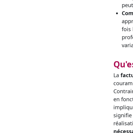
peut
Comp
appr
fois
prof
vari
Qu'e
La
fact
couramm
Contrair
en fonc
impliqu
signifi
réalisa
nécessa