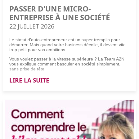
PASSER D'UNE MICRO-
ENTREPRISE À UNE SOCIÉTÉ
22 JUILLET 2026
Le statut d'auto-entrepreneur est un super tremplin pour
démarrer. Mais quand votre business décolle, il devient vite
trop petit pour vos ambitions.
Vous voulez passer à la vitesse supérieure ? La Team A2N
vous explique comment basculer en société simplement,
sans prise de tête.
LIRE LA SUITE
Comment passer d'une micro-entreprise à une société ?
Pour passer d'une micro-entreprise à une société, suivez ces
4 étapes incontournables :
Validez la viabilité financière de la transition à l'aide d'un
prévisionnel.
Sélectionnez la structure juridique adaptée à vos
ambitions de croissance.