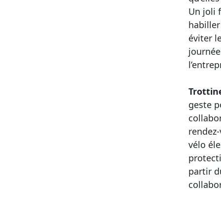
Un joli
habille
éviter 
journée
l’entre
Trottin
geste p
collabor
rendez-
vélo él
protect
partir 
collabor