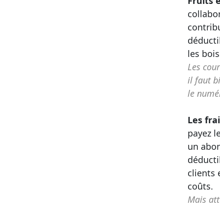
Fruits 
collabor
contrib
déducti
les boi
Les cou
il faut 
le numé
Les fra
payez l
un abon
déducti
clients
coûts.
Mais att