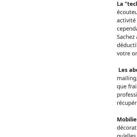
La “tec
écouteu
activit
cependa
Sachez 
déducti
votre or
‍ Les a
mailing
que frai
profess
récupér
Mobilie
décorat
qu’elle