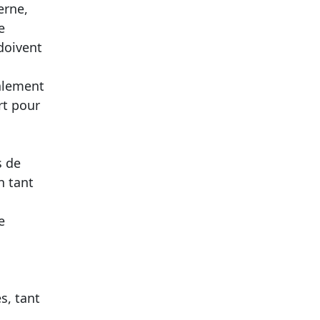
erne,
e
doivent
galement
rt pour
s de
n tant
e
s, tant