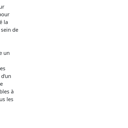
ur
pour
é la
 sein de
e un
les
 d’un
de
bles à
us les