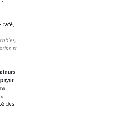
os
 café,
tibles,
prise et
rateurs
 payer
ra
es
té des