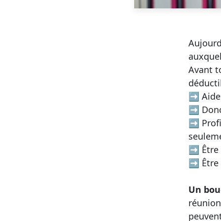
Aujourd
auxquel
Avant t
déductib
➡ Aider
➡ Donc 
➡ Profi
seuleme
➡ Être 
➡ Être 
Un bouq
réunion 
peuvent