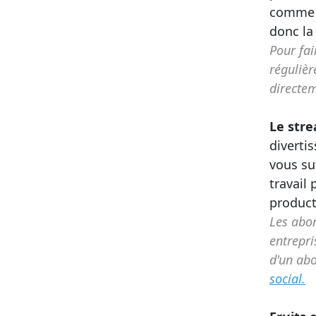
comme u
donc la
Pour fai
régulièr
directe
Le stre
diverti
vous suf
travail
producti
Les abon
entrepri
d'un ab
social.