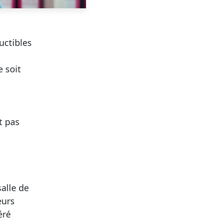
uctibles
 soit
t pas
alle de
eurs
éré