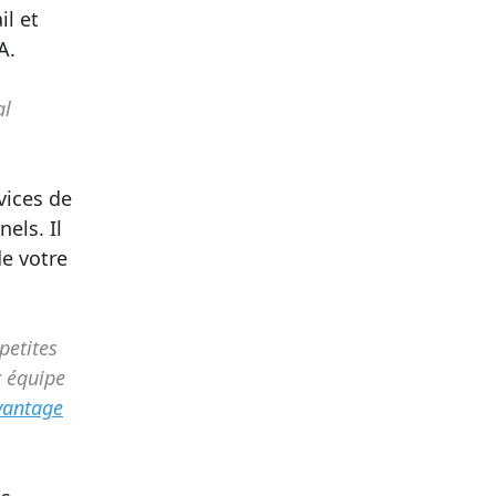
il et
VA.
al
vices de
els. Il
de votre
petites
r équipe
vantage